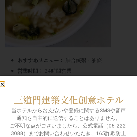
おすすめメニュー：
綜合鹹粥、油條
営業時間：
24時間営業
平均価格：
NT$70 – 150
住所：
台南市中西区西門路二段332号
(3ドアホ
三道門建築文化創意ホテル
テルからバイクで4分、徒歩15分)
当ホテルからお支払いや登録に関するSMSや音声
阿堂鹹粥
通知を自主的に送信することはありません。
ご不明な点がございましたら、公式電話（06-222-
地元民からは「観光客向け」と冗談で言われることも
3088）までお問い合わせいただき、165詐欺防止