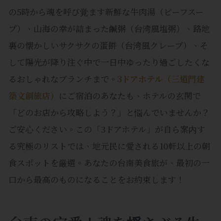
の5時から魂を呼び覚ます新鮮な牛肉湯（ビーフスー
プ）、山海の幸が詰まった鹹粥（台湾風塩粥）、路地
裏の懐かしいサクサクの蛋餅（台湾風クレープ）、そ
して陽光が降り注ぐ中で一日中ゆったり過ごしたくな
るおしゃれなブランチまで。
3ドアホテル（三道門建
築文創旅店）
にご宿泊のあなたも、ホテルの玄関で
「どのお店から攻略しよう？」と悩んでいませんか？
ご安心ください。この「3ドアホテル」が自ら案内す
る究極のリストでは、地元民に愛される10軒以上の朝
食スポットを厳選。あなたの台南美食旅が、最初の一
口から最高のものになることをお約束します！