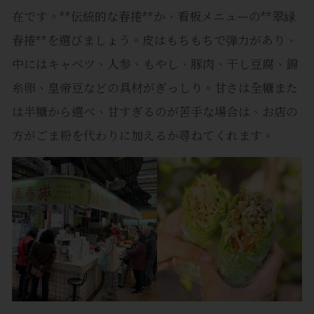
在です。**伝統的な春捲**か、看板メニューの**翠緑
春捲**を選びましょう。皮はもちもちで弾力があり、
中にはキャベツ、人参、もやし、豚肉、干し豆腐、錦
糸卵、皇帝豆などの具材がぎっしり。甘さは全糖また
は半糖から選べ、甘すぎるのが苦手な場合は、お店の
方がごま粉を代わりに加えるか尋ねてくれます。