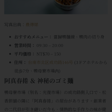
写真出典：
農傳媒
おすすめメニュー：
當歸鴨麵線、鴨肉の切り身
営業時間：
09:30 – 20:00
平均価格：
NT$70 – 150
住所：
台南市北区成功路146号
(3ドアホテルから
徒歩7分、鴨母寮市場内)
阿真春捲 ＆ 神秘のゴミ麺
鴨母寮市場（別名：光復市場）の成功路側入口で、松
香餅舖の隣に「阿真春捲」の屋台があります。創業者
の二代目が引き継いだ今も、情熱的な手作りの味が健