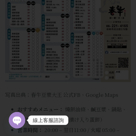
写真出典：春牛豆漿大王 公式FB、Google Maps
おすすめメニュー：
燒餅油條、鹹豆漿、鍋貼、
剥皮辣椒蛋餅（唐辛子漬け入り蛋餅）
線上客服諮詢
営業時間：
20:00 – 翌日11:00 / 火曜 05:00 –
Open chaty