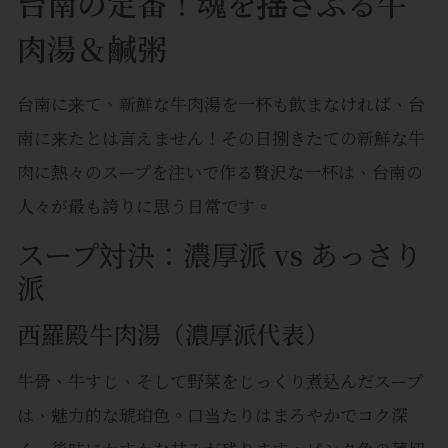
台南の定番！魂を揺さぶる牛
肉湯＆鹹粥
台南に来て、新鮮な牛肉湯を一杯も飲まなければ、台
南に来たとは言えません！その日捌きたての新鮮な牛
肉に熱々のスープを注いで作る贅沢な一杯は、台南の
人々が最も誇りに思う日常です。
スープ対決：濃厚派 vs あっさり
派
西羅殿牛肉湯（濃厚派代表）
牛骨、牛すじ、そして野菜をじっくり煮込んだスープ
は、魅力的な琥珀色。口当たりはまろやかでコク深