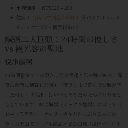
平均価格：
NT$120 – 200
住所：
台南市中西区保安路41号
(3ドアホテルか
らバイクで6分、國華街沿い)
鹹粥二大巨頭：24時間の優しさ
vs 観光客の聖地
悅津鹹粥
24時間営業で、夜更かし派や早起き派の強い味方！深
夜に台南に到着した時も、夜遅くまで遊んでお腹が空
いた時も、「悅津」はいつもあなたのために灯りをと
もしています。綜合鹹粥（ミックス塩粥）には、サバ
ヒー（虱目魚）、サワラ、カキがたっぷり入ってお
り、具沢山でスープも絶品。ぜひ油條（揚げパン）を