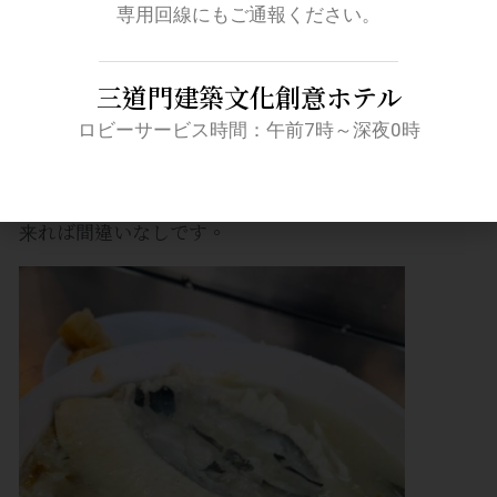
ありますが、多くの人にとって美味しい指標であるこ
専用回線にもご通報ください。
とは間違いありません。綜合鹹粥は、魚のほぐし身、
魚皮、カキが豪快に入っており、ニンニクの風味が効
三道門建築文化創意ホテル
いた濃厚なスープが特徴。お米がお粥とご飯の中間の
ロビーサービス時間：午前7時～深夜0時
ような「飯湯（ファンタン）」スタイルなのも、台南
の鹹粥ならでは。定番の味を体験したいなら、ここに
来れば間違いなしです。