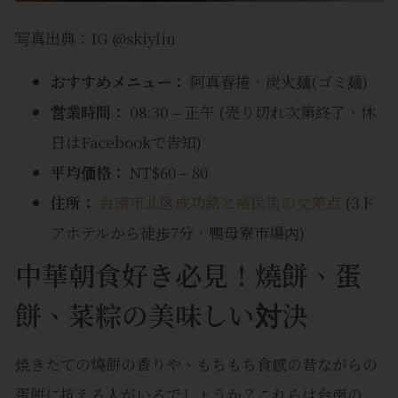
写真出典：IG @skiylin
おすすめメニュー：
阿真春捲、炭火麺(ゴミ麺)
営業時間：
08:30 – 正午 (売り切れ次第終了、休
日はFacebookで告知)
平均価格：
NT$60 – 80
住所：
台南市北区成功路と裕民街の交差点
(3ド
アホテルから徒歩7分、鴨母寮市場内)
中華朝食好き必見！燒餅、蛋
餅、菜粽の美味しい対決
焼きたての燒餅の香りや、もちもち食感の昔ながらの
蛋餅に抗える人がいるでしょうか？これらは台南の