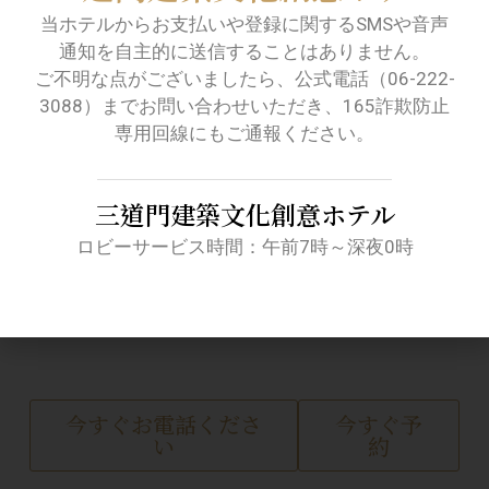
クセスと無料のWi-Fiアクセスをご利用い
当ホテルからお支払いや登録に関するSMSや音声
ただけます。
通知を自主的に送信することはありません。
ご不明な点がございましたら、公式電話（06-222-
3088）までお問い合わせいただき、165詐欺防止
EU認証の天然BIO詰め替え不要トイレタリ
専用回線にもご通報ください。
ー
マイナスイオンヘアドライヤー
三道門建築文化創意ホテル
日本製INAXスプレー便座
ロビーサービス時間：午前7時～深夜0時
ドイツ製Villeroy & Bochのトイレと洗面
台、GROHEの蛇口金具
急速沸騰ケトル
今すぐお電話くださ
今すぐ予
い
約