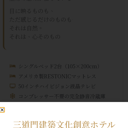
目に映るものも、
ただ感じるだけのものも――
それは自然。
それは、心そのもの
シングルベッド2台（105×200cm）
アメリカ製RESTONICマットレス
50インチハイビジョン液晶テレビ
コンプレッサー不要の完全静音冷蔵庫
輸入ヒノキデスク
室内金庫
三道門建築文化創意ホテル
ホテル全域で無料の有線インターネットア