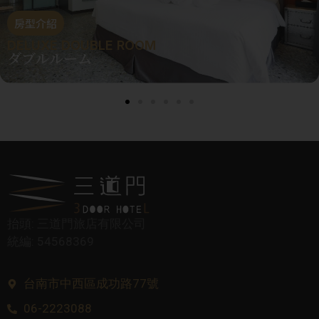
房型介紹
DELUXE DOUBLE ROOM
ダブルルーム
抬頭: 三道門旅店有限公司
統編: 54568369
台南市中西區成功路77號
06-2223088