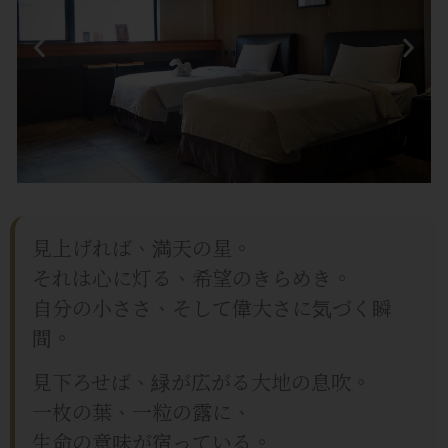
見上げれば、満天の星。
それは心に灯る、希望のきらめき。
自分の小ささ、そして偉大さに気づく瞬
間。
見下ろせば、緑が広がる大地の息吹。
一枚の葉、一粒の露に、
生命の意味が宿っている。