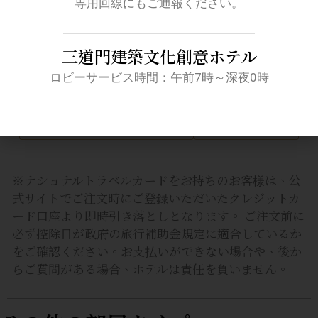
バスルームは部屋の外にある独立したバス
専用回線にもご通報ください。
ルームです
三道門建築文化創意ホテル
ロビーサービス時間：午前7時～深夜0時
今すぐお電話くださ
今すぐ予
い
約
※ナショナルトラベルカードをお持ちのお客様は、公
式サイトでご注文時にご登録いただいたクレジットカ
ード口座より即時引き落としとなります。 ご注文前に
必ず控除日が政府の旅行補助金規定に適合しているか
をご確認ください。お支払いができない場合や、後か
らご質問がある場合、ホテルは責任を負いません。