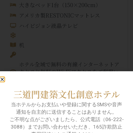
大きなベッド1台（150×200cm）
アメリカ製RESTONICマットレス
ハイビジョン液晶テレビ
机
ホテル全域で無料の有線インターネットア
クセスと無料のWi-Fiアクセスをご利用い
ただけます。
三道門建築文化創意ホテル
EU認証の天然BIO詰め替え不要トイレタリ
ー
当ホテルからお支払いや登録に関するSMSや音声
通知を自主的に送信することはありません。
マイナスイオンヘアドライヤー
ご不明な点がございましたら、公式電話（06-222-
3088）までお問い合わせいただき、165詐欺防止