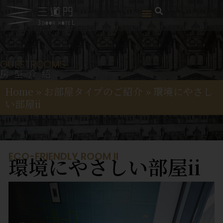
GUESTROOMS
房型介紹
Home
»
お部屋タイプのご紹介
»
環境にやさし
い部屋ii
ECO-FRIENDLY ROOM II
環境にやさしい部屋ii