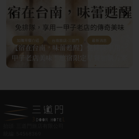
加購早餐介紹
,
台南旅店-三道門
,
最新消息
【宿在台南，味蕾甦醒】免排隊享用一
甲子老店美味！旅宿限定早餐加購方案
抬頭: 三道門旅店有限公司
統編: 54568369