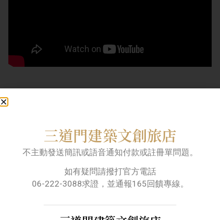
06-222-3088
三道門建築文創旅店
Line快速訂房服務
不主動發送簡訊或語音通知付款或註冊單問題。
官網線上快速訂房
如有疑問請撥打官方電話
06-222-3088求證，並通報165回饋專線。
三道門會員專屬積點住宿優惠活動