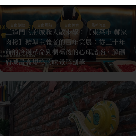
台南旅遊
,
台南景點
,
台南美食
,
最新消息
三道門的府城職人散步學：【東菜市 鄭家
肉棧】精準主義者的百年策展：從三十年
前的冷鏈革命到櫃檯後的心理諮商，解碼
府城最高規格的味覺解剖學