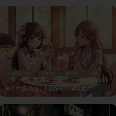
台南旅店-三道門
,
台南美食
,
最新消息
,
未分類
「滑『脆』滑到流口水！Threads網友推
爆的台南4間神仙甜點＆微醺地圖」