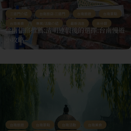
三道門介紹
,
台南旅店-三道門
,
台南旅遊
,
台南景點
,
台南美食
,
專案/活動介紹
,
最新消息
,
未分類
台南住宿推薦:清明連假後的選擇:台南慢遊
小攻略
台南旅遊
,
台南景點
,
台南活動
,
台南美食
,