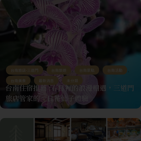
台南旅店-三道門
,
台南旅遊
,
台南景點
,
台南活動
,
台南美食
,
最新消息
,
未分類
台南住宿推薦 :春日裡的浪漫相遇，三道門
旅店管家的一日花仙子體驗