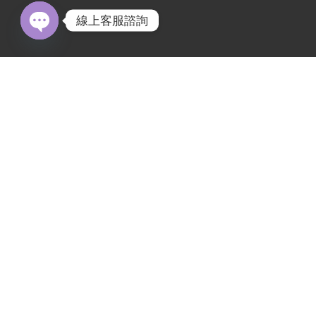
線上客服諮詢
Open chaty
台南美食
,
最新消息
【2026 台南住宿推薦】三道門建築文創旅
店：一場只有管家、解憂拉麵與獨處時光
的「減法旅行」