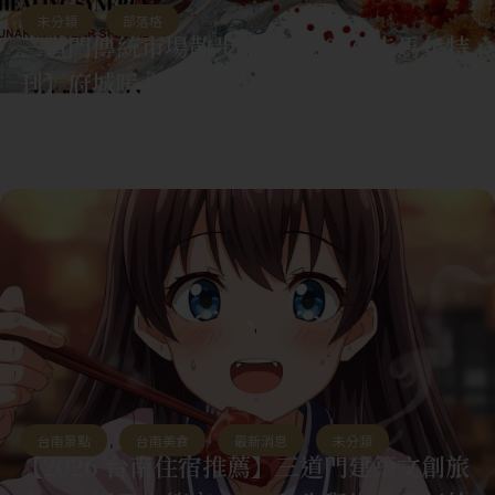
未分類
,
部落格
三道門傳統市場散步學：【2026 赤馬年特
刊】府城暖心帖 (在火紅的馬年，尋找一抹
安靜的「台南黑」與「漢藥香」)
台南景點
,
台南美食
,
最新消息
,
未分類
【2026 台南住宿推薦】三道門建築文創旅