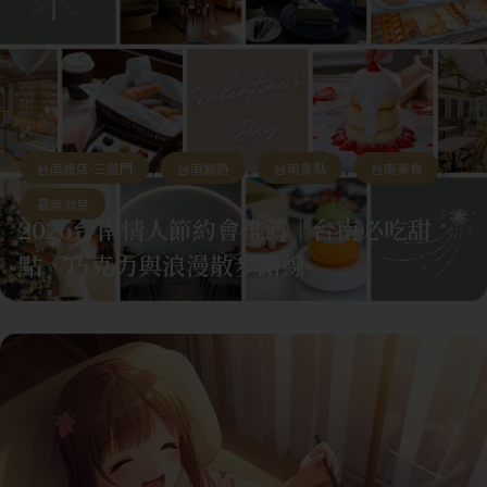
台南旅店-三道門
,
台南旅遊
,
台南景點
,
台南美食
,
最新消息
2026台南情人節約會推薦｜台南必吃甜
點、巧克力與浪漫散步路線