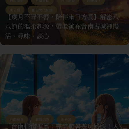
台南旅遊
,
台南景點
,
台南美食
,
最新消息
,
未分類
,
節日文化知識
【歲月不聲不響，陪伴來日方長】解密八
八節的溫柔起源，帶老爸在台南古城裡慢
活、尋味、談心
台南美食
,
最新消息
,
未分類
「台南住宿推薦：完美避暑遊玩路線！入