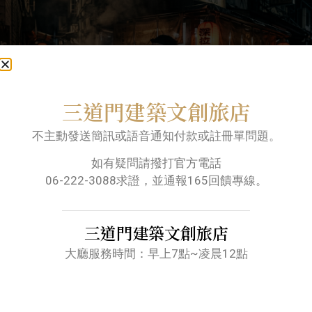
三道門建築文創旅店
台南旅店-三道門
,
台南旅遊
,
台南美食
,
最新消息
,
不主動發送簡訊或語音通知付款或註冊單問題。
未分類
台南火車站住宿:台南人的另一種靈魂生活
如有疑問請撥打官方電話
06-222-3088求證，並通報165回饋專線。
–拉麵人生
三道門建築文創旅店
大廳服務時間：早上7點~凌晨12點