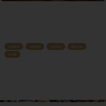
台南旅遊
,
台南景點
,
台南美食
,
最新消息
,
未分類
三道門的傳統市場散步學：【鴨母寮市
場】流水上的炭火與時光：在台南最
「野」的菜市場，蹲在路邊吃一碗百年的
滾燙