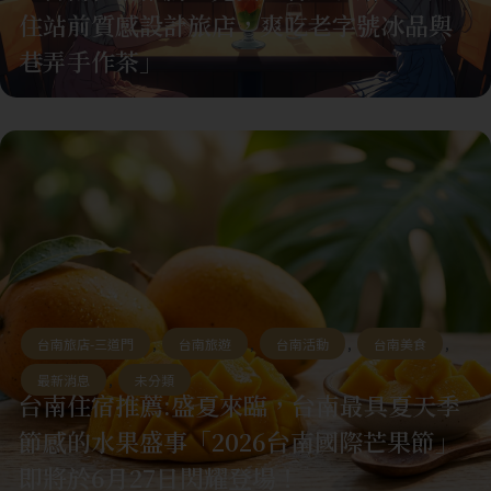
住站前質感設計旅店，爽吃老字號冰品與
巷弄手作茶」
台南旅店-三道門
,
台南旅遊
,
台南活動
,
台南美食
,
最新消息
,
未分類
台南住宿推薦:盛夏來臨，台南最具夏天季
節感的水果盛事「2026台南國際芒果節」
即將於6月27日閃耀登場！