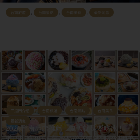
台南旅遊
,
台南景點
,
台南美食
,
最新消息
《管家路線 Vol.01｜上午篇：從三道門出
發，2.6 公里的府城晨間散步》
三道門介紹
,
台南旅遊
,
台南景點
,
台南美食
,
最新消息
2026台南冰店推薦｜夏天就是要吃冰！三
道門推薦30+人氣冰品從老字號剉冰到網美