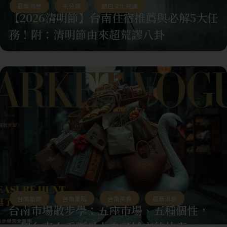
最新消息
,
未分類
,
節日文化知識
【2026清明節】台南住宿推薦與必解5大任
務！附：清明節由來超荒謬八卦
台南旅遊
,
台南景點
,
台南美食
,
最新消息
台南市場散步學：五座市場、五種個性，
一個台南人重新愛上自己城市的故事