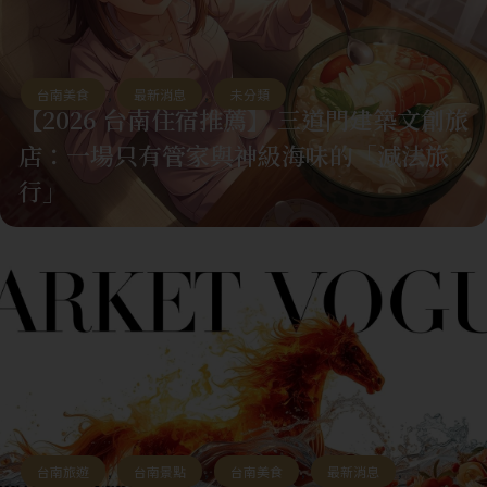
台南美食
,
最新消息
,
未分類
【2026 台南住宿推薦】 三道門建築文創旅
店：一場只有管家與神級海味的「減法旅
行」
台南旅遊
,
台南景點
,
台南美食
,
最新消息
,