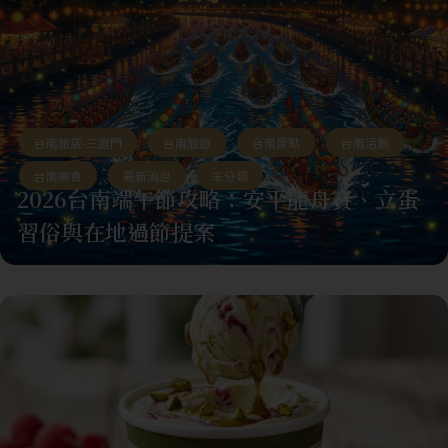
台南旅店-三道門
,
台南旅遊
,
台南景點
,
台南活動
,
台南美食
,
最新消息
,
未分類
2026台南端午節攻略：安平龍舟賽、立蛋
習俗與在地過節提案