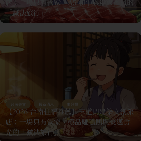
店：一場只有管家、A5 和牛與炭火香氣的
「減法旅行」
台南美食
,
最新消息
,
未分類
【2026 台南住宿推薦】三道門建築文創旅
店：一場只有管家、極品雞鴨鵝與豪邁食
光的「減法旅行」