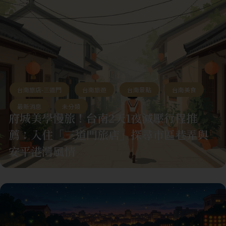
台南旅店-三道門
,
台南旅遊
,
台南景點
,
台南美食
,
最新消息
,
未分類
府城美學慢旅！台南2天1夜減壓行程推
薦：入住「三道門旅店」探尋市區巷弄與
安平港灣風情