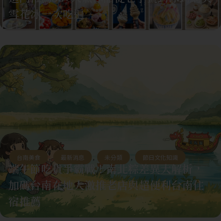
雪花冰一次吃遍
台南美食
,
最新消息
,
未分類
,
節日文化知識
端午節吃貨爭霸戰！南北粽差異大解析，
加碼台南在地人激推老店與超便利台南住
宿推薦