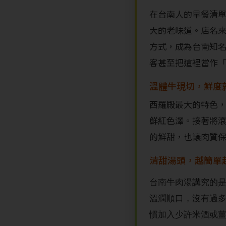
在台南人的早餐清
大的老味道。店名
方式，成為台南知
客甚至把這裡當作
溫體牛現切，鮮度
西羅殿最大的特色
鮮紅色澤。接著將
的鮮甜，也讓肉質
清甜湯頭，越簡單
台南牛肉湯講究的
溫潤順口，沒有過
慣加入少許米酒或