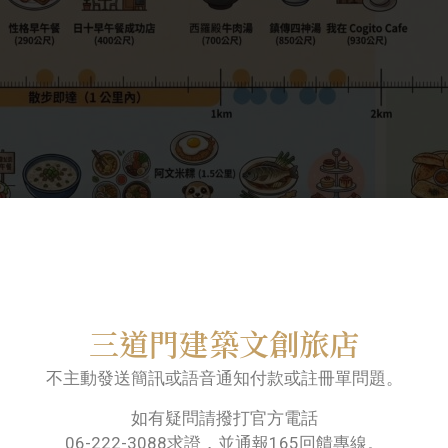
老台南的靈魂：傳統台南早餐
三道門建築文創旅店
不主動發送簡訊或語音通知付款或註冊單問題。
肉湯
如有疑問請撥打官方電話
06-222-3088求證，並通報165回饋專線。