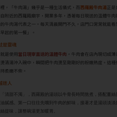
單裡，「牛肉湯」幾乎是一種生活儀式，而
西羅殿牛肉湯
正是
來自附近的西羅殿廟宇，開業多年，憑著每日現送的溫體牛肉
名的牛肉湯代表之一。每天清晨開門不久，店門口常常就能看
「早起的第一餐」。
就是靈魂
，就是使用
當日現宰直送的溫體牛肉
。牛肉會在店內現切成薄
滾燙清湯沖入碗中，瞬間把牛肉燙至剛剛好的粉嫩熟度。這種
保持柔嫩不柴。
越迷人
是「清甜不濁」，西羅殿的湯頭以牛骨長時間熬煮，搭配薑絲
多油膩感。第一口往往先嚐到牛肉的鮮味，接著才是湯頭淡淡
薑絲提味，讓整碗湯更加暖胃。