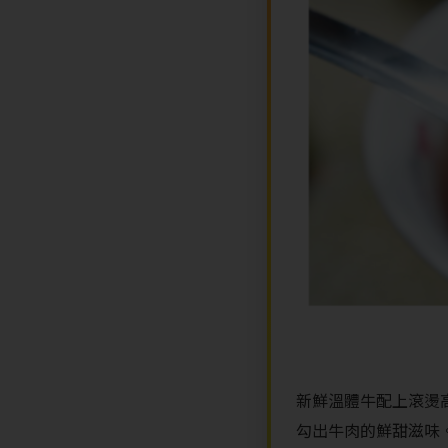
新鮮溫體牛配上滾燙
勾出牛肉的鮮甜滋味