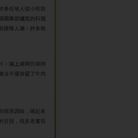
許多在地人從小吃到
與簡單卻講究的料理
到排隊人潮，許多熟
片，端上桌時仍保持
做法不僅保留了牛肉
與簡單調味，喝起來
的甘甜，很多老饕習