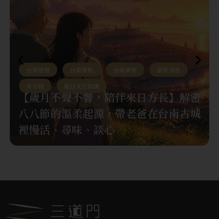
台南旅遊
,
台南景點
,
台南美食
,
最新消息
,
未分類
,
節日文化知識
【歲月不聲不響，陪伴來日方長】解密
八八節的溫柔起源，帶老爸在台南古城
裡慢活、尋味、談心