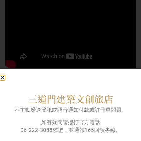
06-222-3088
三道門建築文創旅店
Line快速訂房服務
不主動發送簡訊或語音通知付款或註冊單問題。
如有疑問請撥打官方電話
官網線上快速訂房
06-222-3088求證，並通報165回饋專線。