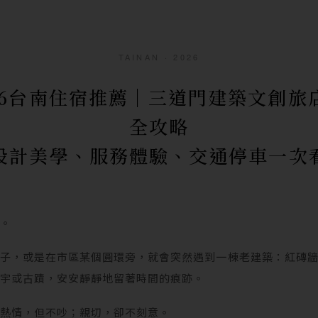
TAINAN · 2026
26台南住宿推薦｜三道門建築文創旅
全攻略
設計美學、服務體驗、交通停車一次
南。
巷子，或是在市區某個圓環旁，就會突然遇到一棟老建築：紅磚
廟宇或古蹟，安安靜靜地留著時間的痕跡。
。熱情，但不吵；親切，卻不刻意。