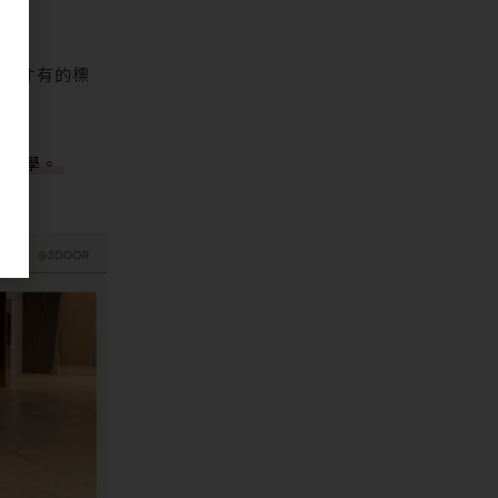
豪宅才有的標
計哲學。