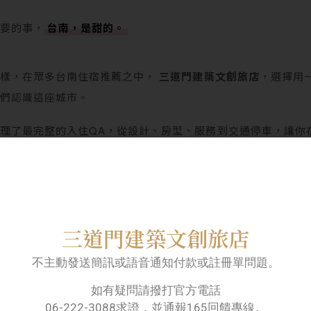
重要的事，
台南，是甜的。
這樣，在眾多台南住宿推薦之中，
三道門建築文創旅店
，選擇用
人們認識這座城市。
理了最完整的入住QA，從設計、房型、服務到交通停車，讓你
選擇。
三道門建築文創旅店
從一扇門開始的回家儀式
不主動發送簡訊或語音通知付款或註冊單問題。
如有疑問請撥打官方電話
次來，會在門口停下腳步。腳下那片低調卻細緻的六角地磚，其
06-222-3088求證，並通報165回饋專線。