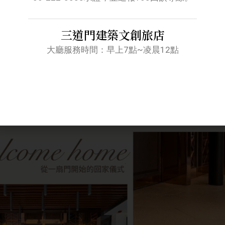
三道門建築文創旅店
明園」概念的設計，六角如龜殼，象徵富貴與長壽，在過去，是
金描繪地面，門框則使用玫瑰銅打造。
大廳服務時間：早上7點~凌晨12點
當你走進來，就能感受到那份細膩。
這是一種「外隱內顯」的設
給你的第一個印象。