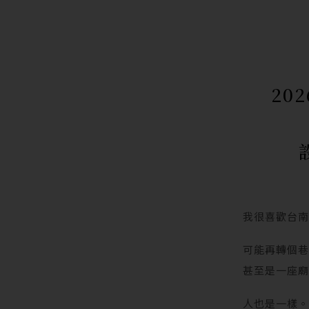
20
我很喜歡台
可能再轉個
甚至是一座
人也是一樣