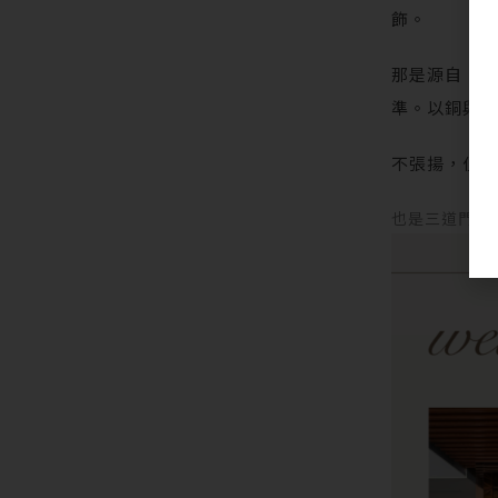
飾。
那是源自「
準。以銅與
不張揚，但
也是三道門，