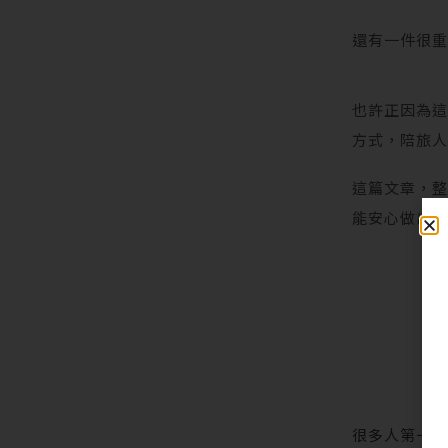
還有一件很
也許正因為
方式，陪旅
這篇文章，整
能安心做出
很多人第一