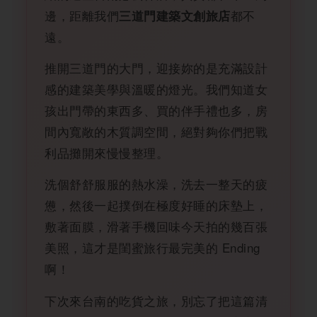
邊，距離我們
都不
三道門建築文創旅店
遠。
推開三道門的大門，迎接妳的是充滿設計
感的建築美學與溫暖的燈光。我們知道女
孩出門帶的東西多、買的伴手禮也多，房
間內寬敞的木質調空間，絕對夠你們把戰
利品攤開來慢慢整理。
洗個舒舒服服的熱水澡，洗去一整天的疲
憊，然後一起撲倒在極度好睡的床墊上，
敷著面膜，滑著手機回味今天拍的幾百張
美照，這才是閨蜜旅行最完美的 Ending
啊！
下次來台南的吃貨之旅，別忘了把這篇清