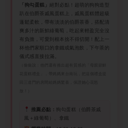
絕對必點！超萌的狗狗造型
「狗勾蛋糕」
趴在伯爵茶戚風蛋糕上，戚風蛋糕體超級
蓬鬆柔軟，帶有淡淡的伯爵茶香，搭配清
爽多汁的新鮮綠葡萄，吃起來輕盈完全沒
有負擔，可愛到根本捨不得切開！配上一
杯他們家順口的拿鐵或氣泡飲，下午茶的
儀式感直接拉滿。
（偷偷說：他們還有推出超有質感的「母親節鮮
花蛋糕禮盒」，帶媽媽來台南玩，把這個禮盒提
回三道門的房間給媽媽驚喜，保證她心花怒
放！）
狗勾蛋糕（伯爵茶戚
推薦必點：
風＋綠葡萄）、拿鐵