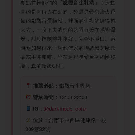
餐點首推他們的
！這款
「鐵觀音生乳捲」
真的是內行人在點的，外層是帶有焙火香
氣的鐵觀音蛋糕體，裡面的生乳餡給得超
大方，一咬下去濃郁的茶香直接在嘴裡爆
發，甜度控制得剛剛好，完全不膩口。這
時候如果再來一杯他們家的特調黑芝麻飲
品或手沖咖啡，坐在這裡享受台南的慢步
調，真的超級Chill。
鐵觀音生乳捲
推薦必點：
13:00-22:00
營業時間：
@darkmode_cofe
IG：
台南市中西區健康路一段
位於：
309巷32號