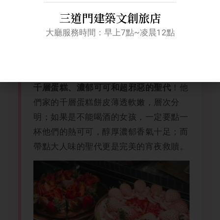
女孩們的旅行怎麼可以少了微醺環節？這
三道門建築文創旅店
間藏在安平的注目酒吧，在 Threads 上
大廳服務時間：早上7點~凌晨12點
最出名的稱號竟然是
「被調酒耽誤的甜點
！
店」
你沒聽錯，來酒吧必點的居然是他們家的
！他
千層蛋糕、濃郁可可和超邪惡的聖代
們家的千層蛋糕餅皮薄透軟嫩，層次分
明；如果是不能喝酒的女孩，一定要點一
杯他們的熱可可，醇厚濃郁香氣十足；而
帶點大人味的聖代更是完美的宵夜救贖。