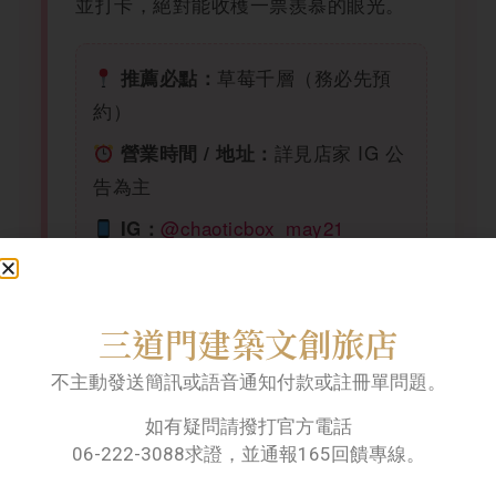
並打卡，絕對能收穫一票羨慕的眼光。
草莓千層（務必先預
推薦必點：
約）
詳見店家 IG 公
營業時間 / 地址：
告為主
@chaoticbox_may21
IG：
三道門建築文創旅店
不主動發送簡訊或語音通知付款或註冊單問題。
4. 根本是「被調酒耽誤的甜點
店」：注目酒吧
如有疑問請撥打官方電話
06-222-3088求證，並通報165回饋專線。
吃了一整天，台南的夜晚才正要開始呢！