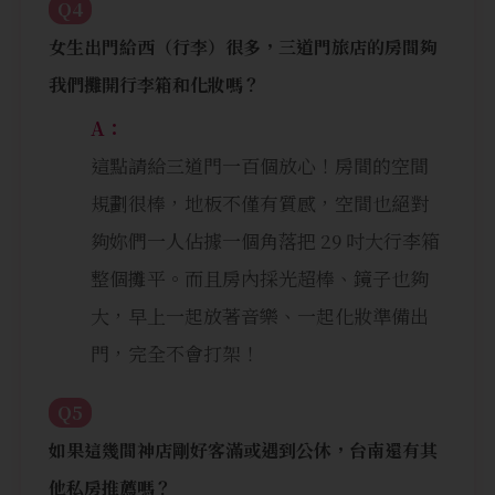
Q4
女生出門給西（行李）很多，三道門旅店的房間夠
我們攤開行李箱和化妝嗎？
A：
這點請給三道門一百個放心！房間的空間
規劃很棒，地板不僅有質感，空間也絕對
夠妳們一人佔據一個角落把 29 吋大行李箱
整個攤平。而且房內採光超棒、鏡子也夠
大，早上一起放著音樂、一起化妝準備出
門，完全不會打架！
Q5
如果這幾間神店剛好客滿或遇到公休，台南還有其
他私房推薦嗎？