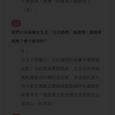
不要猶豫，猶豫一秒草莓千層就沒了
（笑）。
Q3
我們只有兩個女生去「注目酒吧」喝微醺，環境單
純嗎？會不會很吵？
A：
完全不用擔心！注目酒吧的氛圍非常舒服
放鬆，走的是高質感路線，完全沒有那種
龍蛇雜處或吵鬧的夜店感。來這裡的客人
很多都是喜歡品嚐精緻甜點跟特色調酒的
都會男女，超級適合姐妹週末來這裡安心
地談心、拍美照。