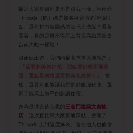
最近大家群組裡是不是跟我一樣，半夜滑
Threads（脆）總是被各種台南的神仙甜
點、還有超有氛圍感的酒吧大洗版？看著
看著，真的是恨不得馬上買張高鐵票衝去
台南大吃一頓啦！
跟姐妹出遊，我們的最高指導原則就是：
「店要超美超好拍、甜點要好吃不能死
當
甜，重點是價格還要對荷包友善！」
然，還要有個能讓我們舒舒服服化妝、逛
累了能馬上躺平的超讚住宿。
身為最懂女孩心思的
三道門建築文創旅
，這次直接幫大家實地踩點，整理了
店
Threads 上討論度爆表、連在地人也偷偷
回訪的 4 間特色好店。從早上在三道門美