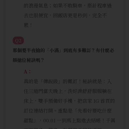
的浪漫氣息；如果不敢騎車，搭計程車過
去也很便宜，回飯店更是秒到，完全不
累！
Q2
那個要半夜搶的「小滿」到底有多難訂？有什麼必
勝搶位秘訣嗎？
A：
真的是「傳說級」的難訂！秘訣就是：入
住三道門當天晚上，洗好澡舒舒服服躺在
床上，雙手預備好手機，把店家 IG 首頁的
訂位連結打開。重點是「先看好要吃什麼
甜點」，00:01 一到馬上點進去結帳！千萬