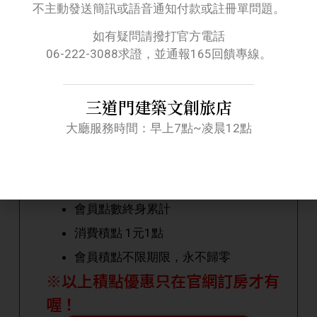
不主動發送簡訊或語音通知付款或註冊單問題。
06-222-3088
如有疑問請撥打官方電話
06-222-3088求證，並通報165回饋專線。
Line快速訂房服務
三道門建築文創旅店
官網線上快速訂房
大廳服務時間：早上7點~凌晨12點
三道門會員專屬積點住宿優惠活動
會員點數終身累計
消費積點 1元1點
會員積點不限期限，永不歸零
※以上積點優惠只在官網訂房才有
喔！