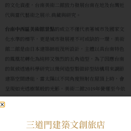
的文化資產，台南美術二館致力發展台南在地及台灣近
代與當代藝術之展示.典藏與研究。
台南中西區美術館景點
的成立不僅代表著城市及國家文
化水準的標竿，更是城市發展裡不可或缺的一環，美術
館二館是由日本建築師坂茂所設計，主體以具台南特色
的鳳凰花轉化為純粹又強烈的五角造型，為了因應台南
的氣候透過科學研究以幾何造型製做碎型結構用來調節
建築空間綠能，當太陽以不同角度照射在屋頂上時，會
呈現如光透樹葉般的光影，美術二館2019年營運至今依
然是來台南IG打卡拍照的聖地，尤其是位於5樓的
LUMIERE美。時光餐酒館，感受陽光從玻璃惟幕灑落
下來被藝術包圍的氣息，品嘗人文美學，光與影的交
三道門建築文創旅店
會。