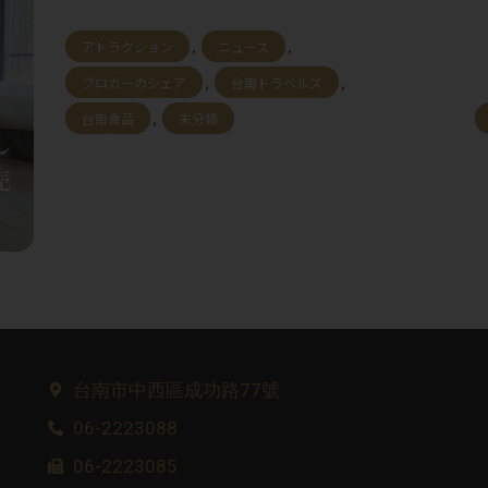
アトラクション
,
台南トラベルズ
,
台南食品
,
宮
台南夜市攻略 | 大大武花大武花！
百
2026營業時間＆必吃地圖一篇掌
握
台南市中西區成功路77號
06-2223088
06-2223085