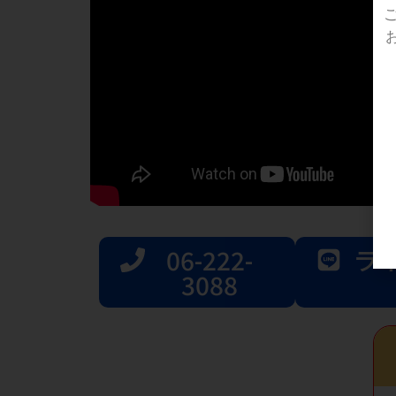
06-222-
ラ
3088