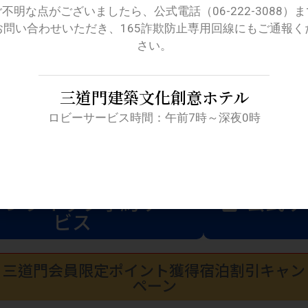
ご不明な点がございましたら、公式電話（06-222-3088）ま
お問い合わせいただき、165詐欺防止専用回線にもご通報く
さい。
三道門建築文化創意ホテル
ロビーサービス時間：午前7時～深夜0時
インクイック予約サー
公式サ
ビス
三道門会員限定ポイント獲得宿泊割引キャン
ペーン