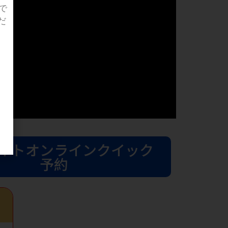
で
だ
イトオンラインクイック
予約