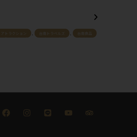
アトラクション
,
ニュース
,
台南トラベルズ
台南ホテル - スリードアーズ
台南食品
台南旅行2025｜必見35+観光スポ
2025
ット徹底ガイド！歴史・絶景・グ
すすめ1
ルメ・穴場まで
で | 3