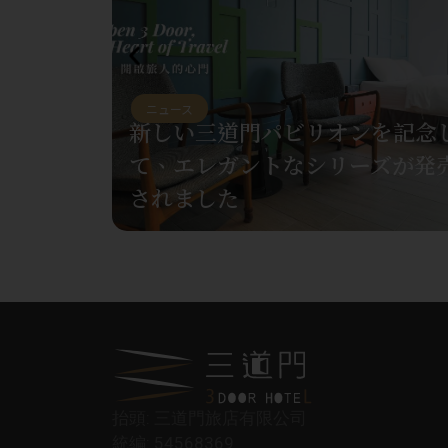
アトラクション
,
ニュース
,
ブロガーのシェア
,
台南トラベルズ
,
台南食品
,
未分類
を記念し
三道門的傳統市場散步學：水仙
ズが発売
市場，走進台南人的海鮮冰箱與
年信仰
抬頭: 三道門旅店有限公司
統編: 54568369