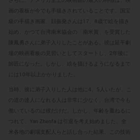
さらに、アメリカ全土の映画館の最大の特徴は、映
画の看板が今でも手描きされていることです。国宝
級の手描き画家、顔振発さんは17、8歳で絵を描き
始め、かつて台湾南米協会の「南米賞」を受賞した
陳鳳勇さんに弟子入りしたことがある。彼は延平劇
場の映画看板の見習いとしてスタートし、2年後に
師匠になった。しかし、絵を描けるようになるまで
には10年以上かかりました。
当時、彼に弟子入りした人は他に4、5人いたが、こ
の道の達人になれる人は非常に少なく、台湾で今も
働いているのは彼だけだ。しかし、年齢を重ねるに
つれて、Yan Zhenfa は引退を考え始めました。全
米各地の劇場支配人らと話し合った結果、この技術