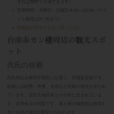
すれば無料で入場できます）
営業時間：月曜日～日曜日 8:30～22:00（チケ
ット販売は21:30まで）
詳細は公式サイトをご覧ください
台南赤カン楼周辺の観光スポ
ット
呉氏の祖廟
呉氏祠は台南市中西区に位置し、市指定史跡です。
祖廟には紀撈、仲勇、太伯など呉家の祖先が祀られ
ています。宝生大地武本もその中に含まれていま
す。台湾全土の祠堂です。春と秋の犠牲祭は毎年3
月と10月の第2日曜日に行われます。