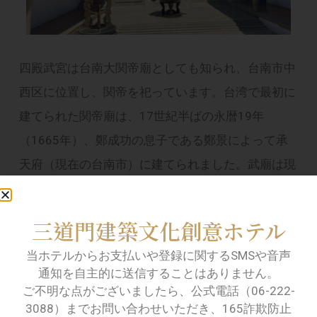
四殿武宮は台南大関帝廟としても知られ、台南市中
西区に位置し、関帝を祀っています。台湾で最初に
建てられた関帝廟は、17世紀半ばの永暦19年
（1665年）、鄭成功の息子である鄭景によって承
天府（現在の台南市）に建てられました。武廟は現
在の四天王寺で、赤崁楼の南に位置し、関帝殿から
拡張されました。台湾で唯一王宮に昇格した武術寺
三道門建築文化創意ホテル
院で、300年以上の歴史を誇ります。国家一級の史
当ホテルからお支払いや登録に関するSMSや音声
跡でもあります。
通知を自主的に送信することはありません。
ご不明な点がございましたら、公式電話（06-222-
武廟の六和殿の前には樹齢百年の梅の木がありま
3088）までお問い合わせいただき、165詐欺防止