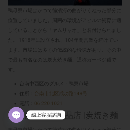
鴨母寮市場はかつて徳清河の曲がりくねった部分に
位置していました。周囲の環境がアヒルの飼育に適
していることから「ヤムリャオ」と名付けられまし
た。 1918年に設立され、104年間営業を続けてい
ます。市場には多くの伝統的な珍味があり、その中
で最も有名なのは炭火焼き麺、通称ガーベジ麺で
す。
台南中西区のグルメ：鴨寮市場
住所：
台南市北区成功路148号
電話：
06 220 1031
台南西中区の食品店 |炭焼き麺
線上客服諮詢
Open chaty
鴨母寮市場はかつて徳清河の曲がりくねった部分に