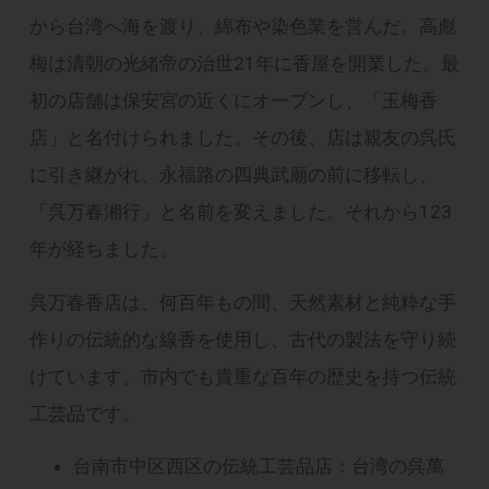
から台湾へ海を渡り、綿布や染色業を営んだ。高彪
梅は清朝の光緒帝の治世21年に香屋を開業した。最
初の店舗は保安宮の近くにオープンし、「玉梅香
店」と名付けられました。その後、店は親友の呉氏
に引き継がれ、永福路の四典武廟の前に移転し、
「呉万春湘行」と名前を変えました。それから123
年が経ちました。
呉万春香店は、何百年もの間、天然素材と純粋な手
作りの伝統的な線香を使用し、古代の製法を守り続
けています。市内でも貴重な百年の歴史を持つ伝統
工芸品です。
台南市中区西区の伝統工芸品店：台湾の呉萬