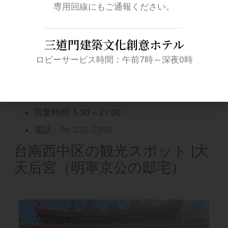
す。伝説によれば、明代の寧靖王朱叔桂が植えたと
専用回線にもご通報ください。
言われています。毎年、数万個の八重咲きの白い梅
の花が咲きます。台南県の重要文化財であり、台南
三道門建築文化創意ホテル
の貴重な古木として指定されています。
ロビーサービス時間：午前7時～深夜0時
台南西中区史跡：四天王寺
住所：
台南市中西区永福路二段229号
営業時間: 5:30～21:00
電話：
06-220-2390
台南西中区の観光スポット |大
天后宮（明寧京公の邸宅）