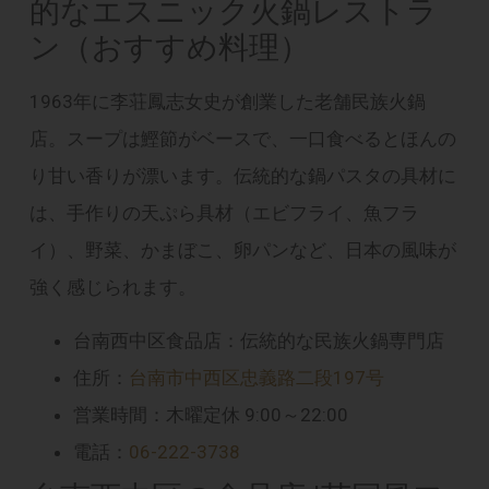
的なエスニック火鍋レストラ
ン（おすすめ料理）
1963年に李荘鳳志女史が創業した老舗民族火鍋
店。スープは鰹節がベースで、一口食べるとほんの
り甘い香りが漂います。伝統的な鍋パスタの具材に
は、手作りの天ぷら具材（エビフライ、魚フラ
イ）、野菜、かまぼこ、卵パンなど、日本の風味が
強く感じられます。
台南西中区食品店：伝統的な民族火鍋専門店
住所：
台南市中西区忠義路二段197号
営業時間：木曜定休 9:00～22:00
電話：
06-222-3738