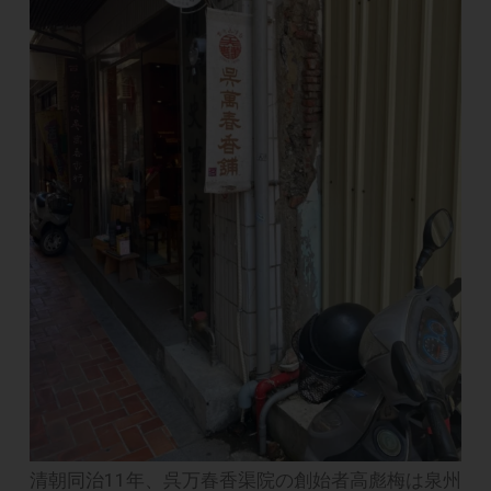
清朝同治11年、呉万春香渠院の創始者高彪梅は泉州