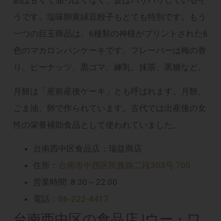
餡は甘くて油っぽくなく、皮はパリパリしているそ
うです。塩味卵黄緑豆餃子もとても特別です。もう
一つの目玉商品は、6種類の神様がプリントされた6
色のマカロンパンケーキです。フレーバーは梅の香
り、ピーナッツ、黒ゴマ、練乳、抹茶、黒糖など。
月餅は「産前産後ケーキ」とも呼ばれます。月餅、
ごま油、卵で作られています。古代では出産後の女
性の栄養補助食品として使われていました。
台南西中区食品店：瑞益商店
住所：
台南市中西区民族路二段303号 700
営業時間: 8:30～22:00
電話：
06-222-4417
台南西中区の食品店 |ウー・ワ