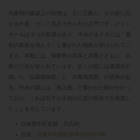
呉家祠の建築上の特徴は、主に正殿と、その前に広
がる中庭、そして洗石で作られた正門です。メイン
ホールは 3 つの部屋があり、中央のまぐさには「最
初の家族を偲んで」と書かれた銘板が掛けられてい
ます。本殿には、保勝帝の武本と武豊とともに、武
家の三祖が祀られています。近くの壁には潘麗水が
描いた「仙薬精錬図」と「呉鳳殉死図」の壁画があ
る。中央の梁には「無上徳」と書かれた額がかかっ
ており、これは孔子が太伯の三度の世捨てを賞賛し
たことを示しています。
台南西中区史跡：呉氏祠
住所：
台南市中西区官亭街52号700