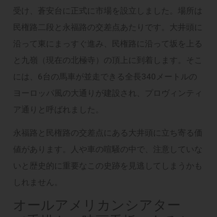
受け、蒼安台に正式に市場を設立しました。場所は
民権路二段と永福路の交差点あたりです。大井頭に
沿って東にまっすぐ進み、民権路に沿って坂を上る
と九嶺（現在の北極寺）の頂上に到着します。そこ
には、6台の馬車が並走できる全長340メートルの
ヨーロッパ風の大通りが建設され、プロヴィンティ
ア通りと呼ばれました。
永福路と民権路の交差点にある大井頭に立ち寄る価
値があります。人や車の喧騒の中で、注意していな
いと歴史的に重要なこの史跡を見逃してしまうかも
しれません。
オールアメリカンシアター