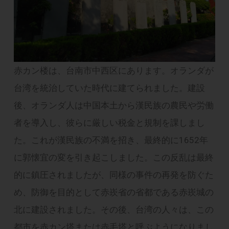
赤カン楼は、台南市中西区にあります。オランダが
台湾を統治していた時代に建てられました。建設
後、オランダ人は中国本土から漢民族の農民や労働
者を導入し、彼らに厳しい税金と規制を課しまし
た。これが漢民族の不満を招き、最終的に1652年
に郭懐宜の変を引き起こしました。この反乱は最終
的に鎮圧されましたが、同様の事件の再発を防ぐた
め、防御を目的として赤崁省の省都である赤崁城の
北に建設されました。その後、台湾の人々は、この
都市を赤カン塔または赤毛塔と呼ぶようになりまし