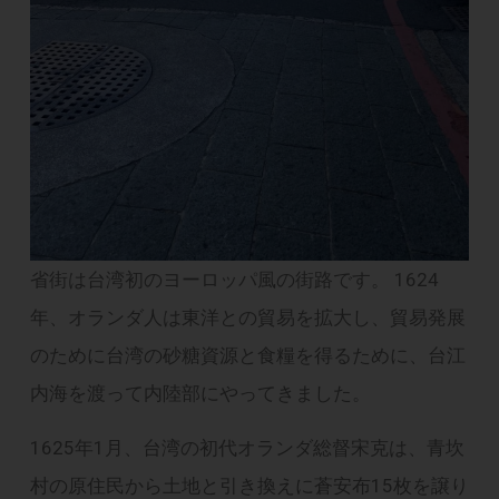
省街は台湾初のヨーロッパ風の街路です。 1624
年、オランダ人は東洋との貿易を拡大し、貿易発展
のために台湾の砂糖資源と食糧を得るために、台江
内海を渡って内陸部にやってきました。
1625年1月、台湾の初代オランダ総督宋克は、青坎
村の原住民から土地と引き換えに蒼安布15枚を譲り