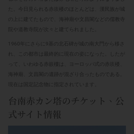
た。今日見られる赤崁楼のほとんどは、漢民族が城
の上に建てたもので、海神廟や文昌閣などの儒教寺
院や道​​教寺院が次々と建てられました。
1960年にさらに9基の北石碑が城の南大門から移さ
れ、この都市は最終的に現在の姿になった。したが
って、いわゆる赤嵌樓は、ヨーロッパ式の赤崁楼、
海神廟、文昌閣の遺跡が混ざり合ったものである。
現在は国定記念物に指定されています。
台南赤カン塔のチケット、公
式サイト情報