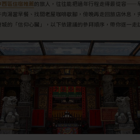
中西區住宿推薦
的旅人，往往能把過年行程走得最從容——
牛肉湯當早餐、找間老屋咖啡歇腳，傍晚再走回旅店休息，
府城的「信仰心臟」，以下依建議的參拜順序，帶你逐一走