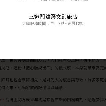
PROLOGUE
過年為什麼一定要拜拜？
三道門建築文創旅店
大廳服務時間：早上7點~凌晨12點
俗，背後有深厚的文化與信仰底蘊。對台南這座古都而言，
開發最早的城市，廟宇密度居全台之冠，幾乎每走幾步就有
，過年拜拜不只是儀式，而是生活的一部分。歸納起來，主
拜是一種與神明對話的方式，人們藉新春之際，祈求新的一
離災厄。這份「把心願說出口」的儀式感，本身就帶來安定
。
拜拜也包含祭拜祖先，是對先人的感念與尊敬。許多家庭
從何而來，也讓家族的記憶得以延續。
象。
傳統上認為歲末年初是除舊布新的關鍵時刻，透過參拜