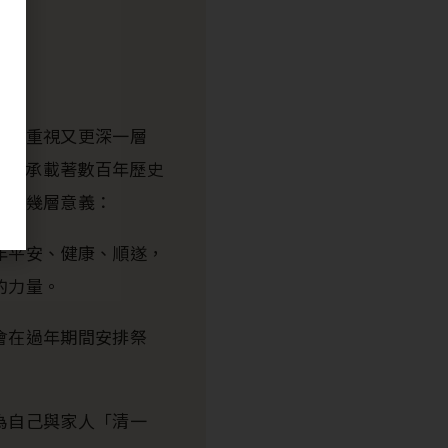
這份重視又更深一層
一座承載著數百年歷史
要有幾層意義：
年平安、健康、順遂，
的力量。
會在過年期間安排祭
為自己與家人「清一