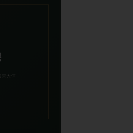
線
的兩大信