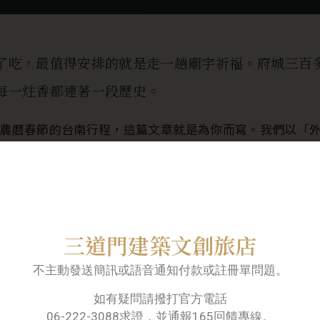
了吃，最值得安排的就是走一趟廟宇祈福。府城三百
每一炷香都連著一段歷史。
26 農曆春節的台南行程，這篇文章就是為你而寫。我們以「
性的五間廟宇，依地理位置整理成一條清楚的動線：先走中
區的兩大信仰中心。每一站除了介紹歷史與主祀神明，也會
讓你不只是走馬看花，而是真正帶著祝福回家。
把住宿安排在中西區，正是這趟祈福之旅能否順暢的關鍵—
三道門建築文創旅店
我們從「為什麼台南人這麼重視過年拜拜」談起。
不主動發送簡訊或語音通知付款或註冊單問題。
如有疑問請撥打官方電話
06-222-3088求證，並通報165回饋專線。