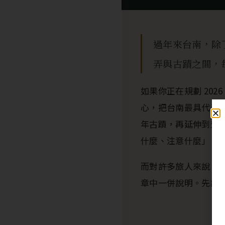
過年來台南，除
弄與古蹟之間，
如果你正在規劃 20
心，把台南最具代表
年古蹟，再延伸到郊
什麼、注意什麼」，
而對許多旅人來說，
章中一併說明。先讓