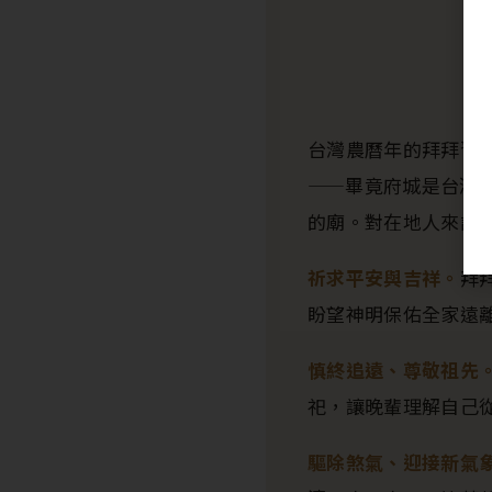
台灣農曆年的拜拜習
——畢竟府城是台灣
的廟。對在地人來說
祈求平安與吉祥。
拜
盼望神明保佑全家遠
慎終追遠、尊敬祖先
祀，讓晚輩理解自己
驅除煞氣、迎接新氣