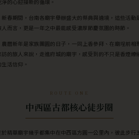
乾淨的心迎接新的循環。
。
新春期間，台南各廟宇舉辦盛大的祭典與遶境，這些活動
旅人而言，更是一年之中最能感受濃厚節慶氛圍的時節。
。
農曆新年是家族團圓的日子，一同上香參拜、在廟埕前相
來訪的旅人來說，走進府城的廟宇，感受到的不只是香煙繚
的生活信仰。
ROUTE ONE
中西區古都核心徒步圈
在於精華廟宇幾乎都集中在中西區方圓一公里內，彼此步行