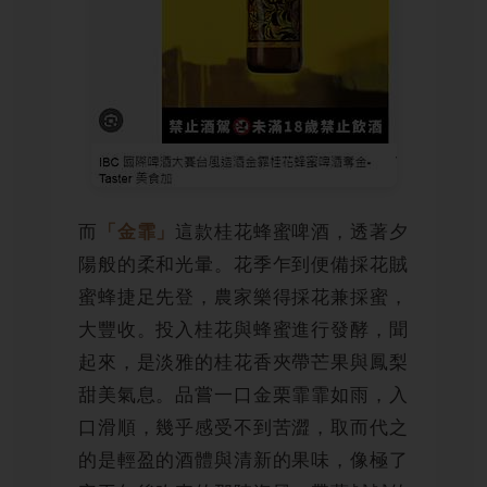
而
這款桂花蜂蜜啤酒，透著夕
「金霏」
陽般的柔和光暈。花季乍到便備採花賊
蜜蜂捷足先登，農家樂得採花兼採蜜，
大豐收。投入桂花與蜂蜜進行發酵，聞
起來，是淡雅的桂花香夾帶芒果與鳳梨
甜美氣息。品嘗一口金栗霏霏如雨，入
口滑順，幾乎感受不到苦澀，取而代之
的是輕盈的酒體與清新的果味，像極了