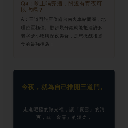
Q4：晚上喝完酒，附近有宵夜可
以吃嗎？
A：三道門旅店位處台南火車站商圈，地
理位置極佳。散步幾分鐘就能抵達許多
老字號小吃與深夜美食，是您微醺後覓
食的最強後盾！
今夜，就為自己推開三道門。
走進吧檯的微光裡，讓「夏雪」的清
爽，或「金霏」的溫柔，