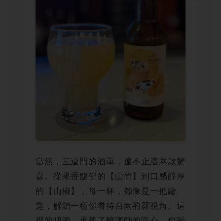
當然，三道門的酒單，遠不止這兩款驚
喜。從果香馥郁的【山竹】到口感醇厚
的【山椒】，每一杯，都像是一把鑰
匙，解鎖一種你看待台南的新視角。這
裡的啤酒，承載了釀酒師的匠心，也融