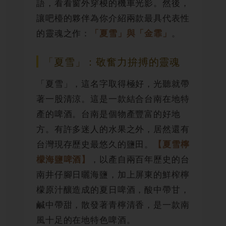
語，看看窗外穿梭的機車光影。然後，
讓吧檯的夥伴為你介紹兩款最具代表性
的靈魂之作：
。
「夏雪」與「金霏」
「夏雪」：敬奮力拚搏的靈魂
「夏雪」，這名字取得極好，光聽就帶
著一股清涼。這是一款結合台南在地特
產的啤酒。台南是個物產豐富的好地
方。有許多迷人的水果之外，居然還有
台灣現存歷史最悠久的鹽田。
【夏雪檸
，以產自兩百年歷史的台
檬海鹽啤酒】
南井仔腳日曬海鹽，加上屏東的鮮榨檸
檬原汁釀造成的夏日啤酒，酸中帶甘，
鹹中帶甜，散發著青檸清香，是一款南
風十足的在地特色啤酒。