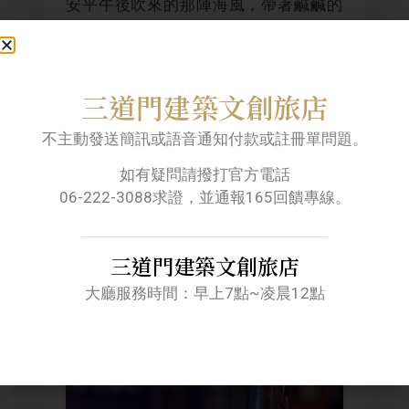
安平午後吹來的那陣海風，帶著鹹鹹的
濕氣與遠方的故事，深受各年齡族群喜
愛。
三道門建築文創旅店
這杯酒，適合與三五好友，在府
不主動發送簡訊或語音通知付款或註冊單問題。
城微涼的晚風中，輕輕碰杯，分
享日常的瑣碎與閃光。
如有疑問請撥打官方電話
06-222-3088求證，並通報165回饋專線。
推開門，品嚐一座城的風土
三道門建築文創旅店
大廳服務時間：早上7點~凌晨12點