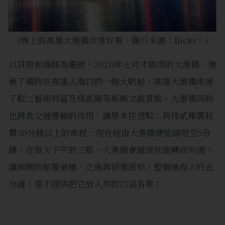
(晚上的高雄大港橋非常好看。圖片來源：flickr。)
以貝殼和海豚為靈感，2020年七月才啟用的大港橋，像
極了橫跨在高雄入海口的一艘大帆船，高雄大港橋串連
了駁二藝術特區及棧貳庫等新興文創景點。大港橋同時
也肩負交通運輸的作用，讓原本往返駁二與棧貳庫需耗
費30分鐘以上的車程，現在經由大港橋便能縮短至5分
鐘。在每天下午的三點，大港橋會緩緩地旋轉成90度，
讓兩側的船隻通過，之後再回復原狀。整個過程大約五
分鐘。還不趕快把它放入你的口袋名單！