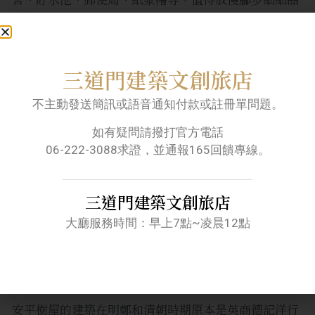
味，體驗慢遊的樂趣。
台南安平樹屋
三道門建築文創旅店
不主動發送簡訊或語音通知付款或註冊單問題。
如有疑問請撥打官方電話
06-222-3088求證，並通報165回饋專線。
三道門建築文創旅店
大廳服務時間：早上7點~凌晨12點
(榕樹與房屋共存的場景意外成為觀光名勝景點。圖片
來源：photoAC。)
安平樹屋的建築在明鄭和清朝時期原本是英商德記洋行