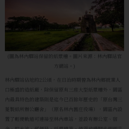
(圖為林內驛站保留的紙漿槽。圖片來源：林內驛站官
方網站。)
林內驛站佔地約2公頃，在日治時期曾為林內鄉就業人
口極盛的造紙廠，除保留原有三座大型紙漿槽外，園區
內最具特色的建築則是迄今已百餘年歷史的「原台灣三
菱製紙所辦公廳舍」（原名林內舊庄役場），園區內設
置了輕便軌道可連接至林內車站，並設有辦公室、宿
舍、貯水池、郵便局、紙漿糟等。值得放慢腳步細細品